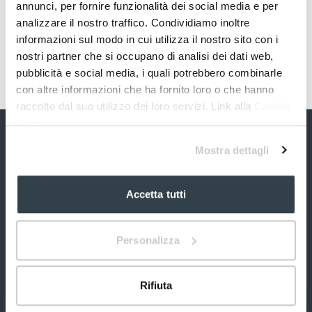
annunci, per fornire funzionalità dei social media e per
analizzare il nostro traffico. Condividiamo inoltre
informazioni sul modo in cui utilizza il nostro sito con i
nostri partner che si occupano di analisi dei dati web,
pubblicità e social media, i quali potrebbero combinarle
con altre informazioni che ha fornito loro o che hanno
raccolto dal suo utilizzo dei loro servizi. Link alla
Cookie
Policy
Mostra dettagli
Accetta tutti
Personalizza
S&R Farmaceutici S.p.A.
Via dei Pioppi, 2
06083 Bastia Umbra
Rifiuta
Perugia (PG) Italia