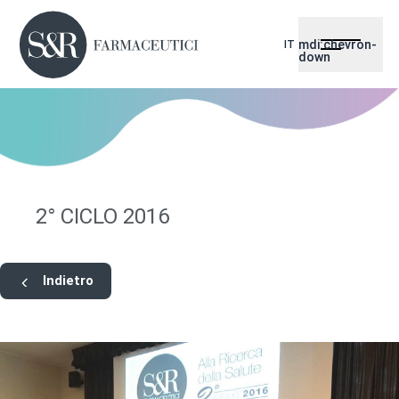
mdi:chevron-
IT
down
2° CICLO 2016
Indietro