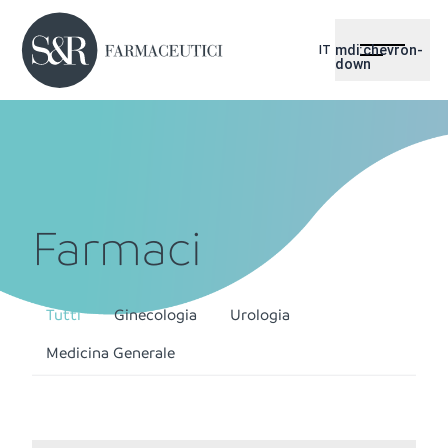
mdi:chevron-
IT
down
Farmaci
Tutti
Ginecologia
Urologia
Medicina Generale