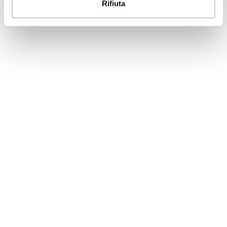
Rifiuta
TADUR 5 mg 14 compresse
Tadalafil
14 compresse da 5 mg
C RR
050738018
Scarica
TADUR 5 mg 28 compresse
Tadalafil
28 compresse da 5 mg
C RR
050738020
Scarica