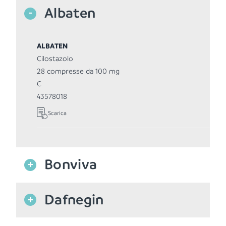
Albaten
-
ALBATEN
Cilostazolo
28 compresse da 100 mg
C
43578018
Scarica
Bonviva
+
Dafnegin
BONVIVA compressa
+
acido ibandronico
1 compressa da 150 mg