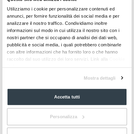
044106058
Etonogestrel / Etinilestradiolo
0,2% soluzione vaginale 5 fl da 150 ml
050738044
30 capsule da 0,50 mcg
Utilizziamo i cookie per personalizzare contenuti ed
0,120 - 0,015 mg confezione da 1 anello
C SOP
Scarica
A RR
Scarica
annunci, per fornire funzionalità dei social media e per
C RR
25217136
24280024
analizzare il nostro traffico. Condividiamo inoltre
45050010
Scarica
informazioni sul modo in cui utilizza il nostro sito con i
Scarica
TADUR 20 mg 2 compresse
Scarica
nostri partner che si occupano di analisi dei dati web,
Tadalafil
pubblicità e social media, i quali potrebbero combinarle
2 compresse da 20 mg
con altre informazioni che ha fornito loro o che hanno
VAGAN 3 anelli
C RR
raccolto dal suo utilizzo dei loro servizi. Link alla
Cookie
Etonogestrel / Etinilestradiolo
050738057
Policy
0,120 - 0,015 mg confezione da 3 anelli
Scarica
C RR
Mostra dettagli
45050022
TADUR 20 mg 8 compresse
Scarica
Accetta tutti
Tadalafil
8 compresse da 20 mg
C RR
Personalizza
050738071
Scarica