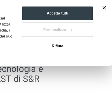
Accetta tutti
ial
IT
mdi:chevron-
down
ilizza il
Personalizza
edia, i
 dal suo
Rifiuta
ecnologia è
AST di S&R