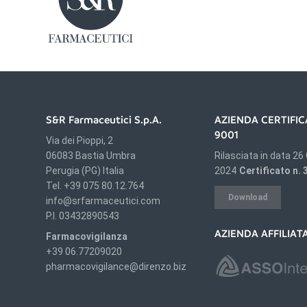
S&R Farmaceutici S.p.A.
AZIENDA CERTIFIC
9001
Via dei Pioppi, 2
06083 Bastia Umbra
Rilasciata in data 26
Perugia (PG) Italia
2024
Certificato n.
Tel. +39 075 80.12.764
Download
info@srfarmaceutici.com
P.I. 03432890543
AZIENDA AFFILIAT
Farmacovigilanza
+39 06.77209020
pharmacovigilance@direnzo.biz