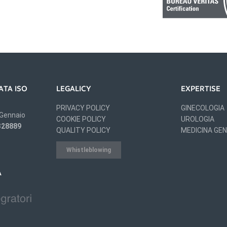
ATA ISO
LEGALICY
EXPERTISE
PRIVACY POLICY
GINECOLOGIA
 Gennaio
COOKIE POLICY
UROLOGIA
 328889
QUALITY POLICY
MEDICINA GE
Whistleblowing
A