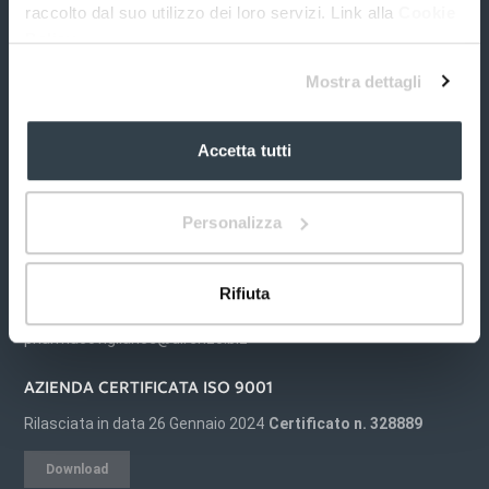
raccolto dal suo utilizzo dei loro servizi. Link alla
Cookie
Policy
S&R Farmaceutici S.p.A.
Mostra dettagli
Via dei Pioppi, 2
06083 Bastia Umbra
Accetta tutti
Perugia (PG) Italia
Tel. +39 075 80.12.764
info@srfarmaceutici.com
Personalizza
P.I. 03432890543
Farmacovigilanza
Rifiuta
+39 06.77209020
pharmacovigilance@direnzo.biz
AZIENDA CERTIFICATA ISO 9001
Rilasciata in data 26 Gennaio 2024
Certificato n. 328889
Download