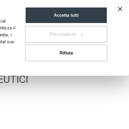
Accetta tutti
ial
IT
mdi:chevron-
down
ilizza il
Personalizza
edia, i
 dal suo
Rifiuta
EUTICI