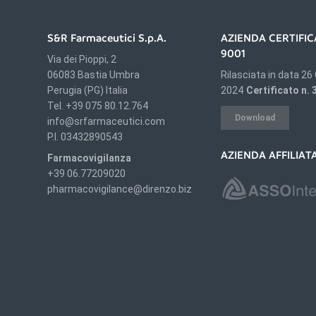
S&R Farmaceutici S.p.A.
AZIENDA CERTIFIC
9001
Via dei Pioppi, 2
06083 Bastia Umbra
Rilasciata in data 26
Perugia (PG) Italia
2024
Certificato n.
Tel. +39 075 80.12.764
Download
info@srfarmaceutici.com
P.I. 03432890543
AZIENDA AFFILIAT
Farmacovigilanza
+39 06.77209020
pharmacovigilance@direnzo.biz