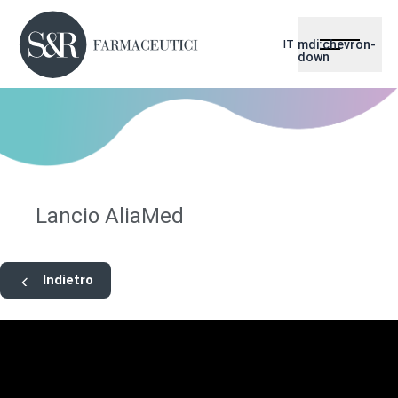
mdi:chevron-
IT
down
Lancio AliaMed
Indietro
Quando si parla di benessere e salute della persona
combattere il dolore cronico è una missione difficile ma
non impossibile soprattutto quando vi sono un