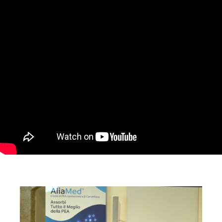
approccio multidisciplinare e validi alleati. Su questo si
è concentrata la S&R Farmaceutici, azienda di Bastia
Umbra, che ha lanciato un nuovo prodotto sul mercato,
nella splendida cornice di Assisi nella Basilica di San
Francesco. AliaMed, il nuovo integratore alimentare di
S&R a base di palmitoiletanolamide in forma
liposomiale e chiodi di garofano ad azione
antiossidante, una soluzione alternativa all'uso dei
farmaci antinfiammatori e antidolorifici.
Realizzazione a cura dell’agenzia video giornalistica
AVInews.