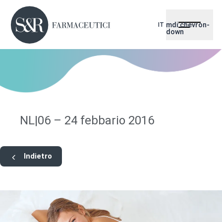
mdi:chevron-
IT
down
NL|06 – 24 febbario 2016
Indietro