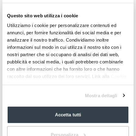
ESTRATTI NATURALI
ad azione emolliente e protettiva
Questo sito web utilizza i cookie
DERIVATO PROTEICO DELL’AVENA
Utilizziamo i cookie per personalizzare contenuti ed
ad azione lenitiva naturale
annunci, per fornire funzionalità dei social media e per
ACIDO LATTICO
analizzare il nostro traffico. Condividiamo inoltre
ad azione riequilibrante del livello di acidità dei genitali
informazioni sul modo in cui utilizza il nostro sito con i
esterni
nostri partner che si occupano di analisi dei dati web,
ACIDO IALURONICO
pubblicità e social media, i quali potrebbero combinarle
ad azione idratante
con altre informazioni che ha fornito loro o che hanno
raccolto dal suo utilizzo dei loro servizi. Link alla
Cookie
Policy
Mostra dettagli
Accetta tutti
Personalizza