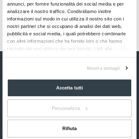
annunci, per fornire funzionalità dei social media e per
analizzare il nostro traffico. Condividiamo inoltre
informazioni sul modo in cui utilizza il nostro sito con i
nostri partner che si occupano di analisi dei dati web,
pubblicità e social media, i quali potrebbero combinarle
con altre informazioni che ha fornito loro o che hanno
raccolto dal suo utilizzo dei loro servizi. Link alla
Cookie
Policy
Mostra dettagli
Accetta tutti
Personalizza
S&R Farmaceutici S.p.A.
Via dei Pioppi, 2
Rifiuta
06083 Bastia Umbra
Perugia (PG) Italia