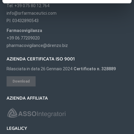
Tel. +39 075 80.12.764
info@srfarmaceutici.com
P.I. 03432890543
Farmacovigilanza
+39 06.77209020
pharmacovigilance@direnzo.biz
AZIENDA CERTIFICATA ISO 9001
Rilasciata in data 26 Gennaio 2024
Certificato n. 328889
Download
AZIENDA AFFILIATA
LEGALICY