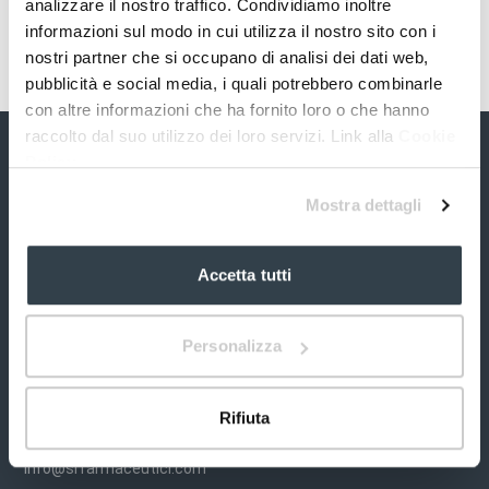
analizzare il nostro traffico. Condividiamo inoltre
informazioni sul modo in cui utilizza il nostro sito con i
nostri partner che si occupano di analisi dei dati web,
pubblicità e social media, i quali potrebbero combinarle
con altre informazioni che ha fornito loro o che hanno
raccolto dal suo utilizzo dei loro servizi. Link alla
Cookie
Policy
Mostra dettagli
Accetta tutti
S&R Farmaceutici S.p.A.
Personalizza
Via dei Pioppi, 2
06083 Bastia Umbra
Perugia (PG) Italia
Rifiuta
Tel. +39 075 80.12.764
info@srfarmaceutici.com