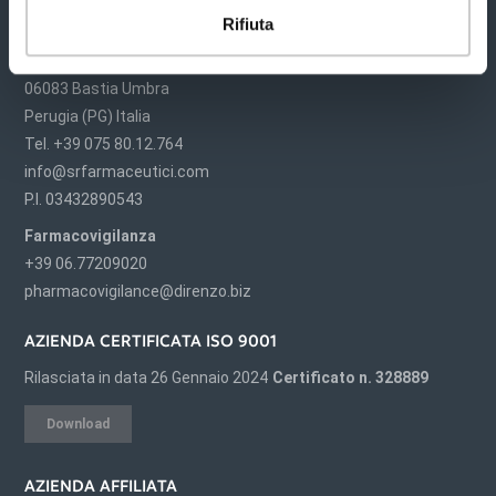
S&R Farmaceutici S.p.A.
Rifiuta
Via dei Pioppi, 2
06083 Bastia Umbra
Perugia (PG) Italia
Tel. +39 075 80.12.764
info@srfarmaceutici.com
P.I. 03432890543
Farmacovigilanza
+39 06.77209020
pharmacovigilance@direnzo.biz
AZIENDA CERTIFICATA ISO 9001
Rilasciata in data 26 Gennaio 2024
Certificato n. 328889
Download
AZIENDA AFFILIATA