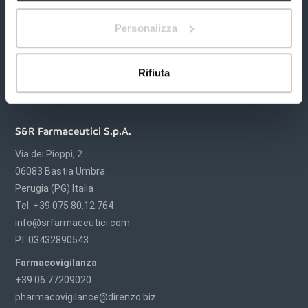
Personalizza
Rifiuta
S&R Farmaceutici S.p.A.
Via dei Pioppi, 2
06083 Bastia Umbra
Perugia (PG) Italia
Tel. +39 075 80.12.764
info@srfarmaceutici.com
P.I. 03432890543
Farmacovigilanza
+39 06.77209020
pharmacovigilance@direnzo.biz