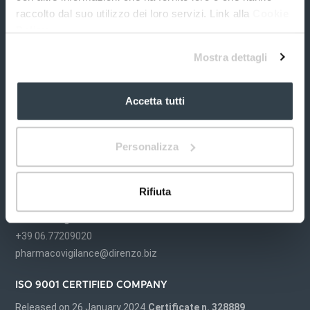
raccolto dal suo utilizzo dei loro servizi. Link alla
Cookie
Policy
Mostra dettagli
S&R Farmaceutici S.p.A.
Accetta tutti
Via dei Pioppi, 2
06083 Bastia Umbra
Perugia (PG) Italia
Personalizza
Tel. +39 075 80.12.764
info@srfarmaceutici.com
Rifiuta
P.I. 03432890543
Farmacovigilanza
+39 06.77209020
pharmacovigilance@direnzo.biz
ISO 9001 CERTIFIED COMPANY
Released on 26 January 2024
Certificate n. 328889