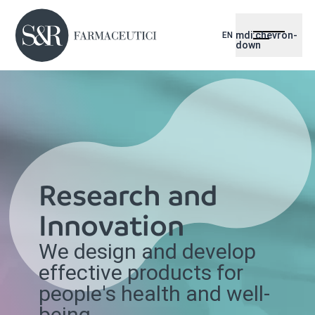
mdi:chevron-
EN
down
Research and
Innovation
We design and develop
effective products for
people's health and well-
being