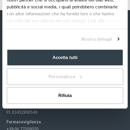
pubblicità e social media, i quali potrebbero combinarle
con altre informazioni che ha fornito loro o che hanno
raccolto dal suo utilizzo dei loro servizi. Link alla
Cookie
Policy
Mostra dettagli
Accetta tutti
S&R Farmaceutici S.p.A.
Via dei Pioppi, 2
Personalizza
06083 Bastia Umbra
Perugia (PG) Italia
Rifiuta
Tel. +39 075 80.12.764
info@srfarmaceutici.com
P.I. 03432890543
Farmacovigilanza
+39 06.77209020