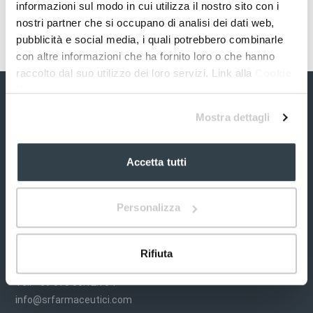
informazioni sul modo in cui utilizza il nostro sito con i
nostri partner che si occupano di analisi dei dati web,
pubblicità e social media, i quali potrebbero combinarle
con altre informazioni che ha fornito loro o che hanno
raccolto dal suo utilizzo dei loro servizi. Link alla
Cookie
Policy
Mostra dettagli
Accetta tutti
S&R Farmaceutici S.p.A.
Personalizza
Via dei Pioppi, 2
06083 Bastia Umbra
Rifiuta
Perugia (PG) Italia
Tel. +39 075 80.12.764
info@srfarmaceutici.com