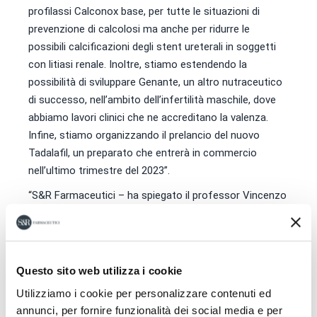
profilassi Calconox base, per tutte le situazioni di
prevenzione di calcolosi ma anche per ridurre le
possibili calcificazioni degli stent ureterali in soggetti
con litiasi renale. Inoltre, stiamo estendendo la
possibilità di sviluppare Genante, un altro nutraceutico
di successo, nell’ambito dell’infertilità maschile, dove
abbiamo lavori clinici che ne accreditano la valenza.
Infine, stiamo organizzando il prelancio del nuovo
Tadalafil, un preparato che entrerà in commercio
nell’ultimo trimestre del 2023”.
“S&R Farmaceutici – ha spiegato il professor Vincenzo
Mirone, responsabile Ufficio risorse e comunicazione
SIU – è un partner privilegiato della SIU. Ha dedicato
tantissime energie al mondo del nutraceutico e
dell’integrazione terapeutica e lo ha fatto con
Questo sito web utilizza i cookie
particolare intelligenza, spiccando con prodotti dedicati
Utilizziamo i cookie per personalizzare contenuti ed
a infertilità, calcolosi, infiammazione prostatica,
annunci, per fornire funzionalità dei social media e per