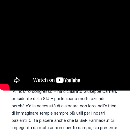
Società Italiana di Urologia (SIU). In occasione della
riunione del Consiglio direttivo della Siu, sabato primo
aprile a Manduria (Taranto), l’azienda umbra è stata
invitata e accolta in Puglia dagli urologi italiani che
hanno scelto la splendida location della Masseria Li
Reni per incontrarsi e discutere di obiettivi e strategie,
ma soprattutto dei temi oggetto del 96esimo
Congresso nazionale di Urologia, in programma dal 7 al
9 ottobre al Convention Center La Nuvola di Roma. Un
incontro propedeutico, dunque, all’evento di riferimento
più importante nel panorama dell’Urologia in Italia, che
ogni anno richiama medici da tutto lo Stivale.
“Al nostro congresso – ha dichiarato Giuseppe Carrieri,
presidente della SIU – partecipano molte aziende
perché c’è la necessità di dialogare con loro, nell’ottica
di immaginare terapie sempre più utili per i nostri
pazienti. Ci fa piacere anche che la S&R Farmaceutici,
impegnata da molti anni in questo campo, sia presente.