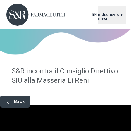
mdi:chevron-
EN
down
S&R incontra il Consiglio Direttivo
SIU alla Masseria Li Reni
Back
Si rafforza la sinergia tra S&R Farmaceutici e la