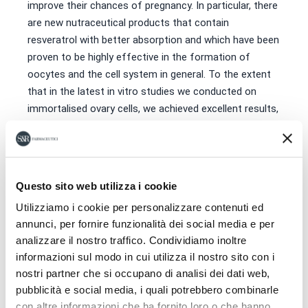
improve their chances of pregnancy. In particular, there
are new nutraceutical products that contain
resveratrol with better absorption and which have been
proven to be highly effective in the formation of
oocytes and the cell system in general. To the extent
that in the latest in vitro studies we conducted on
immortalised ovary cells, we achieved excellent results,
indicating that the use of such high bioavailability
resveratrols is the right direction. We observed a 50%
increase in mitochondrial activity and this is a
symptom of the optimisation of cell energy,
Questo sito web utilizza i cookie
fundamental in the early stages of meiotic division to
Utilizziamo i cookie per personalizzare contenuti ed
avoid the formation of constitutional chromosomal
annunci, per fornire funzionalità dei social media e per
abnormalities which then lead to the failure of the
analizzare il nostro traffico. Condividiamo inoltre
entire organism”.
informazioni sul modo in cui utilizza il nostro sito con i
nostri partner che si occupano di analisi dei dati web,
pubblicità e social media, i quali potrebbero combinarle
con altre informazioni che ha fornito loro o che hanno