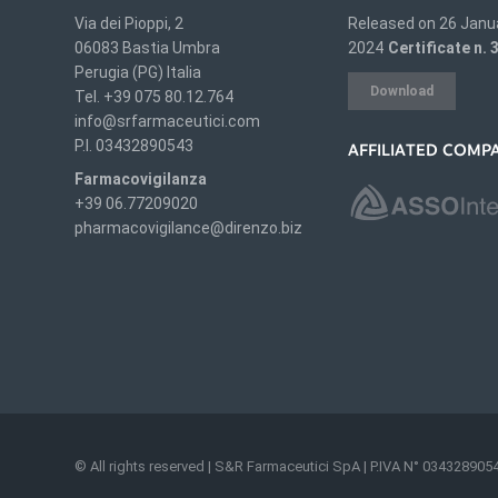
Via dei Pioppi, 2
Released on 26 Janu
06083 Bastia Umbra
2024
Certificate n.
Perugia (PG) Italia
Download
Tel. +39 075 80.12.764
info@srfarmaceutici.com
P.I. 03432890543
AFFILIATED COMP
Farmacovigilanza
+39 06.77209020
pharmacovigilance@direnzo.biz
© All rights reserved | S&R Farmaceutici SpA | P.IVA N° 034328905