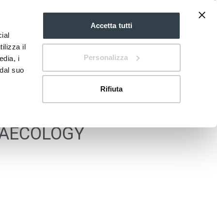
Accetta tutti
ial
EN
mdi:chevron-
down
ilizza il
Personalizza
edia, i
 dal suo
Rifiuta
NAECOLOGY