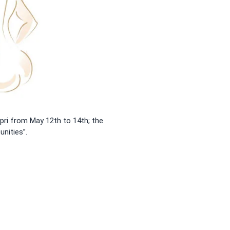
pri from May 12th to 14th; the
nities”.