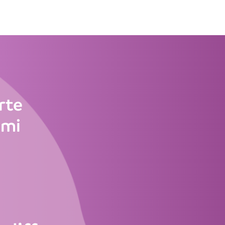
rte
emi