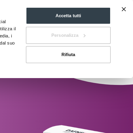
Accetta tutti
ial
EN
mdi:chevron-
down
ilizza il
Personalizza
edia, i
 dal suo
Rifiuta