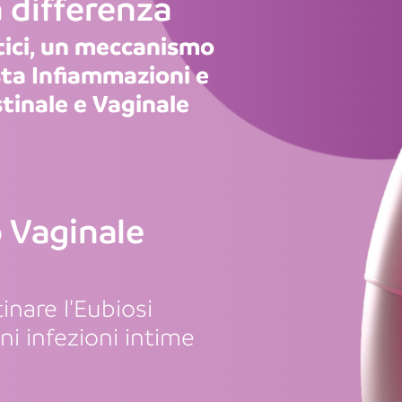
a differenza
tici, un meccanismo
ta Infiammazioni e
stinale e Vaginale
o Vaginale
tinare l'Eubiosi
i infezioni intime