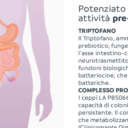
Potenziato 
pre
attività 
TRIPTOFANO
Il Triptofano, am
prebiotico, funge
l’asse intestino-
neurotrasmettito
funzioni biologic
batteriocine, che 
batteriche.
COMPLESSO PRO
I ceppi LA PBS06
capacità di coloni
persistente. Il c
che metabolizzano
(Clinicamente Di