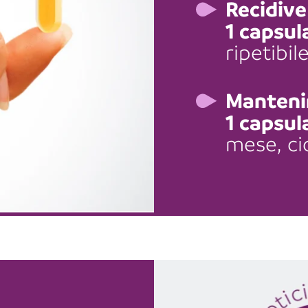
Recidive
1 capsul
ripetibi
Manteni
1 capsula
mese, ci