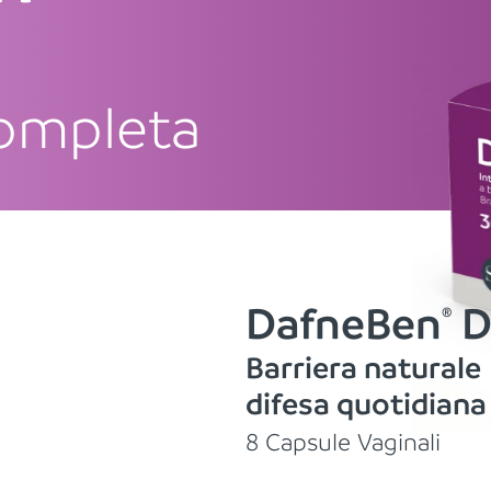
e
completa
DafneBen
D
®
Barriera naturale
difesa quotidiana
8 Capsule Vaginali