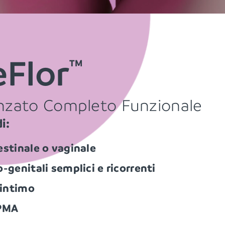
Flor
TM
anzato Completo Funzionale
i:
estinale o vaginale
o-genitali semplici e ricorrenti
 intimo
 PMA