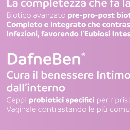
La completezza che fa l
pre-pro-post bio
Biotico avanzato
Completo e Integrato che contras
Infezioni, favorendo l’Eubiosi Inte
DafneBen
®
Cura il benessere Intim
dall’interno
probiotici specifici
Ceppi
per ripris
Vaginale contrastando le più comun