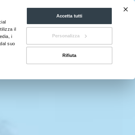
Accetta tutti
ial
EN
mdi:chevron-
down
ilizza il
Personalizza
edia, i
 dal suo
Rifiuta